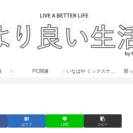
連
PC関連
いなばや ミックスナッツ
買っ
はてブ
LINE
コピー