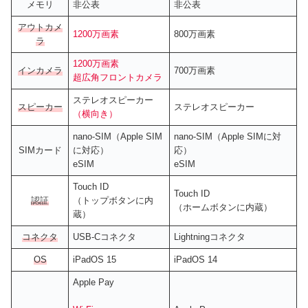
メモリ
非公表
非公表
アウトカメ
1200万画素
800万画素
ラ
1200万画素
インカメラ
700万画素
超広角フロントカメラ
ステレオスピーカー
スピーカー
ステレオスピーカー
（横向き）
nano-SIM（Apple SIM
nano-SIM（Apple SIMに対
SIMカード
に対応）
応）
eSIM
eSIM
Touch ID
Touch ID
認証
（トップボタンに内
（ホームボタンに内蔵）
蔵）
コネクタ
USB-Cコネクタ
Lightningコネクタ
OS
iPadOS 15
iPadOS 14
Apple Pay