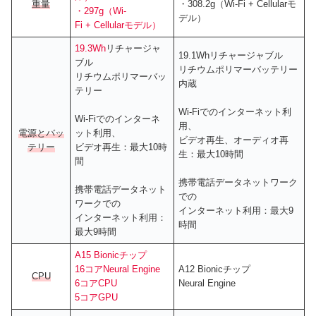
重量
・308.2g（Wi-Fi + Cellularモ
・297g（Wi-
デル）
Fi + Cellularモデル）
19.3Wh
リチャージャ
19.1Whリチャージャブル
ブル
リチウムポリマーバッテリー
リチウムポリマーバッ
内蔵
テリー
Wi-Fiでのインターネット利
Wi-Fiでのインターネ
用、
電源とバッ
ット利用、
ビデオ再生、オーディオ再
テリー
ビデオ再生：最大10時
生：最大10時間
間
携帯電話データネットワーク
携帯電話データネット
での
ワークでの
インターネット利用：最大9
インターネット利用：
時間
最大9時間
A15 Bionicチップ
16コアNeural Engine
A12 Bionicチップ
CPU
6コアCPU
Neural Engine
5コアGPU