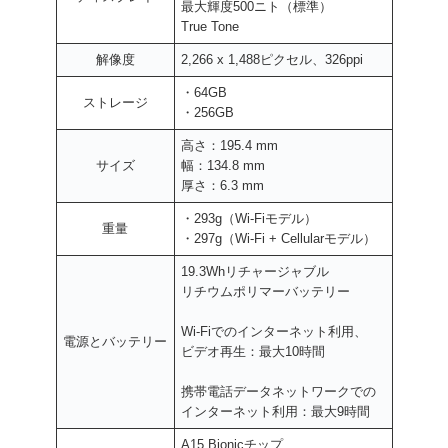
最大輝度500ニト（標準）
True Tone
解像度
2,266 x 1,488ピクセル、326ppi
・64GB
ストレージ
・256GB
高さ：195.4 mm
サイズ
幅：134.8 mm
厚さ：6.3 mm
・293g（Wi-Fiモデル）
重量
・297g（Wi-Fi + Cellularモデル）
19.3Whリチャージャブル
リチウムポリマーバッテリー
Wi-Fiでのインターネット利用、
電源とバッテリー
ビデオ再生：最大10時間
携帯電話データネットワークでの
インターネット利用：最大9時間
A15 Bionicチップ