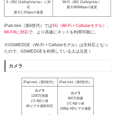
6（802.11a/b/g/n/ac/ax）に対
Wi-Fi（802.11a/b/g/n/ac）
応
最大866Mbpsの速度
最大1.2Gbpsの速度
iPad mini（第6世代）では
5G（Wi‑Fi + Cellularモデル）、
Wi-Fi6に対応
で、より高速にネットを利用可能に。
※GSM/EDGE（Wi‑Fi + Cellularモデル）は非対応となっ
たので、GSM/EDGEを利用している人は注意！
カメラ
iPad mini（第6世代）
iPad mini（第5世代）
カメラ
カメラ
1200万画素
800万画素
ƒ/1.8絞り値
ƒ/2.4絞り値
4Kビデオ撮影対応
1080p HDビデオ撮影