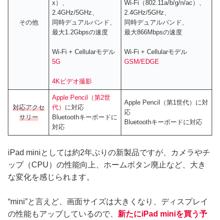
x）、
Wi-Fi（802.11a/b/g/n/ac）、
2.4GHz/5GHz、
2.4GHz/5GHz、
その他
同時デュアルバンド、
同時デュアルバンド、
最大1.2Gbpsの速度
最大866Mbpsの速度
Wi‑Fi + Cellularモデル
Wi‑Fi + Cellularモデル
5G
GSM/EDGE
4Kビデオ撮影
Apple Pencil（第2世
Apple Pencil（第1世代）に対
対応アクセ
代）
に対応
応
サリー
Bluetoothキーボードに
Bluetoothキーボードに対応
対応
iPad miniとしては約2年ぶりの新製品ですが、カメラやチ
ップ（CPU）の性能向上、ホームボタン廃止など、大き
な変化を感じられます。
“mini”と言えど、画面サイズは大きくなり、ディスプレイ
の性能もアップしているので、
新たにiPad miniを買う予