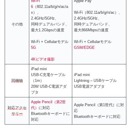
Wi‑Fi
Apple Pay
6
（802.11a/b/g/n/ac/a
x）、
Wi-Fi（802.11a/b/g/n/ac）、
2.4GHz/5GHz、
2.4GHz/5GHz、
その他
同時デュアルバンド、
同時デュアルバンド、
最大1.2Gbpsの速度
最大866Mbpsの速度
Wi‑Fi + Cellularモデル
Wi‑Fi + Cellularモデル
5G
GSM/EDGE
4Kビデオ撮影
iPad mini
USB-C充電ケーブル
iPad mini
同梱物
（1m）
Lightning – USBケーブル
20W USB-C電源アダ
USB電源アダプタ
プタ
Apple Pencil（第2世
Apple Pencil（第1世代）に対
対応アクセ
代）
に対応
応
サリー
Bluetoothキーボードに
Bluetoothキーボードに対応
対応