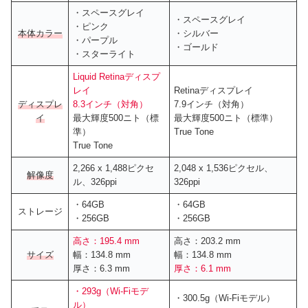
・スペースグレイ
・スペースグレイ
・ピンク
本体カラー
・シルバー
・パープル
・ゴールド
・スターライト
Liquid Retinaディスプ
レイ
Retinaディスプレイ
ディスプレ
8.3インチ（対角）
7.9インチ（対角）
イ
最大輝度500ニト（標
最大輝度500ニト（標準）
準）
True Tone
True Tone
2,266 x 1,488ピクセ
2,048 x 1,536ピクセル、
解像度
ル、326ppi
326ppi
・64GB
・64GB
ストレージ
・256GB
・256GB
高さ：195.4 mm
高さ：203.2 mm
サイズ
幅：134.8 mm
幅：134.8 mm
厚さ：6.3 mm
厚さ：6.1 mm
・293g（Wi-Fiモデ
・300.5g（Wi-Fiモデル）
ル）