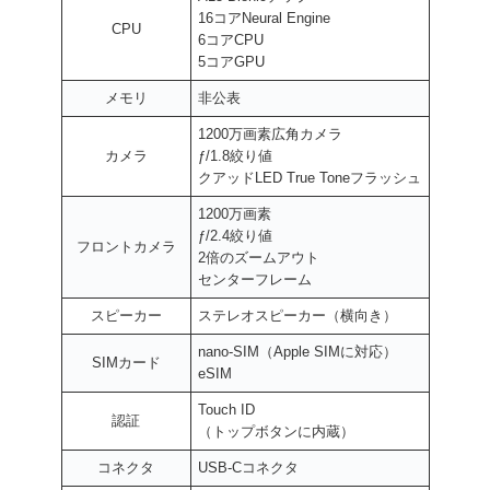
16コアNeural Engine
CPU
6コアCPU
5コアGPU
メモリ
非公表
1200万画素広角カメラ
カメラ
ƒ/1.8絞り値
クアッドLED True Toneフラッシュ
1200万画素
ƒ/2.4絞り値
フロントカメラ
2倍のズームアウト
センターフレーム
スピーカー
ステレオスピーカー（横向き）
nano-SIM（Apple SIMに対応）
SIMカード
eSIM
Touch ID
認証
（トップボタンに内蔵）
コネクタ
USB-Cコネクタ