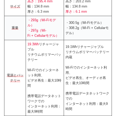
高さ：195.4 mm
高さ：203.2 mm
サイズ
幅：134.8 mm
幅：134.8 mm
厚さ：6.3 mm
厚さ：6.1 mm
・293g（Wi-Fiモデ
・300.5g（Wi-Fiモデル）
ル）
重量
・308.2g（Wi-Fi + Cellularモ
・297g（Wi-
デル）
Fi + Cellularモデル）
19.3Wh
リチャージャ
19.1Whリチャージャブル
ブル
リチウムポリマーバッテリー
リチウムポリマーバッ
内蔵
テリー
Wi-Fiでのインターネット利
Wi-Fiでのインターネ
用、
電源とバッ
ット利用、
ビデオ再生、オーディオ再
テリー
ビデオ再生：最大10時
生：最大10時間
間
携帯電話データネットワーク
携帯電話データネット
での
ワークでの
インターネット利用：最大9
インターネット利用：
時間
最大9時間