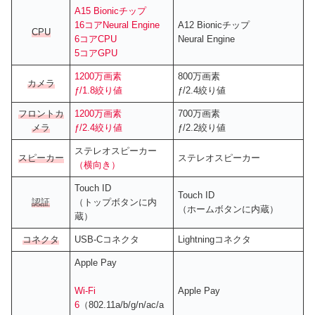
A15 Bionicチップ
16コアNeural Engine
A12 Bionicチップ
CPU
6コアCPU
Neural Engine
5コアGPU
1200万画素
800万画素
カメラ
ƒ/1.8絞り値
ƒ/2.4絞り値
フロントカ
1200万画素
700万画素
メラ
ƒ/2.4絞り値
ƒ/2.2絞り値
ステレオスピーカー
スピーカー
ステレオスピーカー
（横向き）
Touch ID
Touch ID
認証
（トップボタンに内
（ホームボタンに内蔵）
蔵）
コネクタ
USB-Cコネクタ
Lightningコネクタ
Apple Pay
Wi‑Fi
Apple Pay
6
（802.11a/b/g/n/ac/a