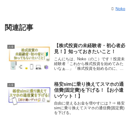
Noko
関連記事
【株式投資の未経験者・初心者必
お金
見！】知っておきたいこと！
こんにちは、Noko（のこ）です！投資未
経験者「これから株式投資を始めてみた
いなぁ…」「株式投資を始めるのに、ど
んなことを意識したら良いかな？」とい
う方に、知っておいた方が良いと思うこ
とを書きました。株式投資を始めて約10
格安simに乗り換えてスマホの通
お金
年。投資資産が暴落...
信費(固定費)を下げる！【お小遣
いゲット！】
自由に使えるお金を増やすには？⇒ 格安
simに乗り換えてスマホの通信費(固定費)
を下げる。