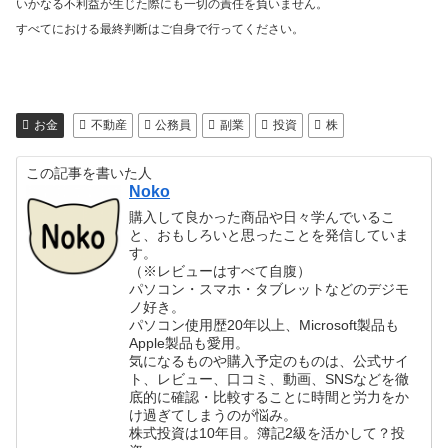
いかなる不利益が生じた際にも一切の責任を負いません。
すべてにおける最終判断はご自身で行ってください。
お金
不動産
公務員
副業
投資
株
この記事を書いた人
Noko
購入して良かった商品や日々学んでいるこ
と、おもしろいと思ったことを発信していま
す。
（※レビューはすべて自腹）
パソコン・スマホ・タブレットなどのデジモ
ノ好き。
パソコン使用歴20年以上、Microsoft製品も
Apple製品も愛用。
気になるものや購入予定のものは、公式サイ
ト、レビュー、口コミ、動画、SNSなどを徹
底的に確認・比較することに時間と労力をか
け過ぎてしまうのが悩み。
株式投資は10年目。簿記2級を活かして？投