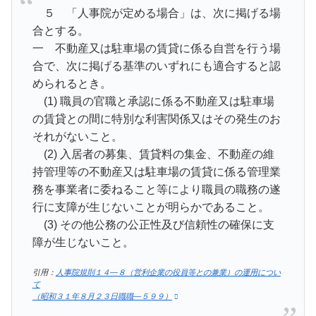
５ 「人事院が定める場合」は、次に掲げる場
合とする。
一 不動産又は駐車場の賃貸に係る自営を行う場
合で、次に掲げる基準のいずれにも適合すると認
められるとき。
(1) 職員の官職と承認に係る不動産又は駐車場
の賃貸との間に特別な利害関係又はその発生のお
それがないこと。
(2) 入居者の募集、賃貸料の集金、不動産の維
持管理等の不動産又は駐車場の賃貸に係る管理業
務を事業者に委ねること等により職員の職務の遂
行に支障が生じないことが明らかであること。
(3) その他公務の公正性及び信頼性の確保に支
障が生じないこと。
引用：
人事院規則１４―８（営利企業の役員等との兼業）の運用につい
て
（昭和３１年８月２３日職職―５９９）