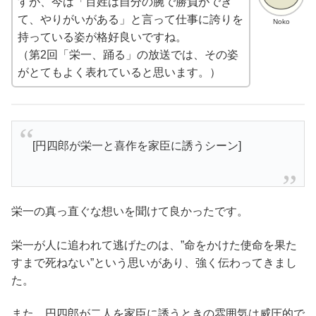
すが、今は「百姓は自分の腕で勝負ができ
て、やりがいがある」と言って仕事に誇りを
Noko
持っている姿が格好良いですね。
（第2回「栄一、踊る」の放送では、その姿
がとてもよく表れていると思います。）
[円四郎が栄一と喜作を家臣に誘うシーン]
栄一の真っ直ぐな想いを聞けて良かったです。
栄一が人に追われて逃げたのは、”命をかけた使命を果た
すまで死ねない”という思いがあり、強く伝わってきまし
た。
また、円四郎が二人を家臣に誘うときの雰囲気は威圧的で