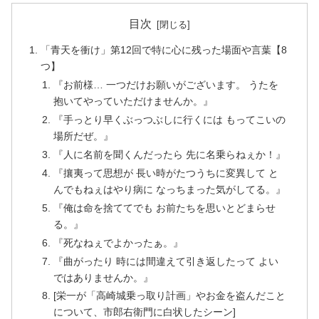
目次
「青天を衝け」第12回で特に心に残った場面や言葉【8
つ】
『お前様… 一つだけお願いがございます。 うたを
抱いてやっていただけませんか。』
『手っとり早くぶっつぶしに行くには もってこいの
場所だぜ。』
『人に名前を聞くんだったら 先に名乗らねぇか！』
『攘夷って思想が 長い時がたつうちに変異して と
んでもねぇはやり病に なっちまった気がしてる。』
『俺は命を捨ててでも お前たちを思いとどまらせ
る。』
『死なねぇでよかったぁ。』
『曲がったり 時には間違えて引き返したって よい
ではありませんか。』
[栄一が「高崎城乗っ取り計画」やお金を盗んだこと
について、市郎右衛門に白状したシーン]