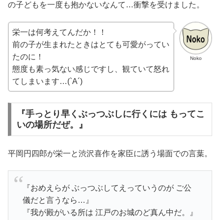
の子どもを一度も抱かないなんて…衝撃を受けました。
栄一は何考えてんだか！！
前の子が生まれたときはとても可愛がってい
たのに！
Noko
態度も素っ気ない感じですし、観ていて怒れ
てしまいます…(`A´)
『手っとり早くぶっつぶしに行くには もってこ
いの場所だぜ。』
平岡円四郎が栄一と渋沢喜作を家臣に誘う場面での言葉。
『おめえらが ぶっつぶしてえっていうのが ご公
儀だと言うなら…』
『我が殿がいる所は 江戸のお城のど真ん中だ。』