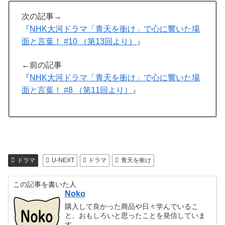
次の記事→
『
NHK大河ドラマ「青天を衝け」で心に響いた場
面と言葉！ #10 （第13回より）
』
←前の記事
『
NHK大河ドラマ「青天を衝け」で心に響いた場
面と言葉！ #8 （第11回より）
』
ドラマ
U-NEXT
ドラマ
青天を衝け
この記事を書いた人
Noko
購入して良かった商品や日々学んでいるこ
と、おもしろいと思ったことを発信していま
す。