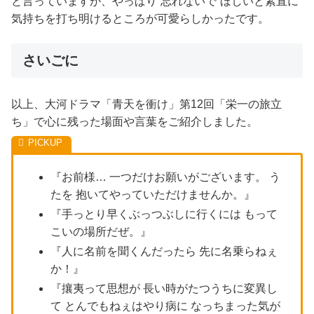
と言っていますが、やっぱり”忘れないで”ほしいと素直に
気持ちを打ち明けるところが可愛らしかったです。
さいごに
以上、大河ドラマ「青天を衝け」第12回「栄一の旅立
ち」で心に残った場面や言葉をご紹介しました。
『お前様… 一つだけお願いがございます。 う
たを 抱いてやっていただけませんか。』
『手っとり早くぶっつぶしに行くには もって
こいの場所だぜ。』
『人に名前を聞くんだったら 先に名乗らねぇ
か！』
『攘夷って思想が 長い時がたつうちに変異し
て とんでもねぇはやり病に なっちまった気が