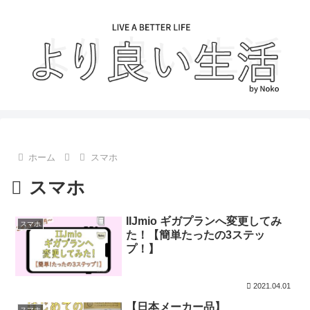
ホーム
スマホ
スマホ
IIJmio ギガプランへ変更してみ
スマホ
た！【簡単たったの3ステッ
プ！】
2021.04.01
【日本メーカー品】
スマホ