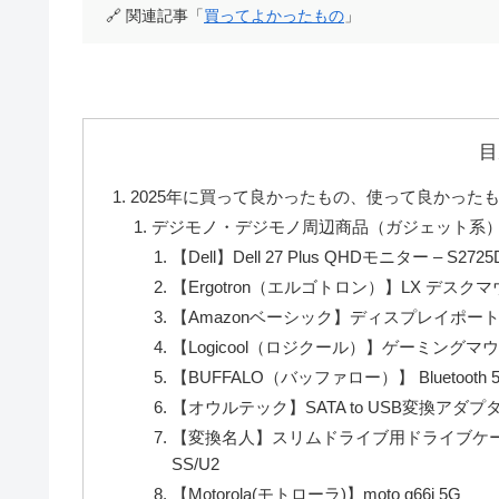
🔗 関連記事「
買ってよかったもの
」
目
2025年に買って良かったもの、使って良かった
デジモノ・デジモノ周辺商品（ガジェット系
【Dell】Dell 27 Plus QHDモニター – S2725
【Ergotron（エルゴトロン）】LX デスクマウ
【Amazonベーシック】ディスプレイポート
【Logicool（ロジクール）】ゲーミングマウス
【BUFFALO（バッファロー）】 Bluetooth 5
【オウルテック】SATA to USB変換アダプター 
【変換名人】スリムドライブ用ドライブケース US
SS/U2
【Motorola(モトローラ)】moto g66j 5G