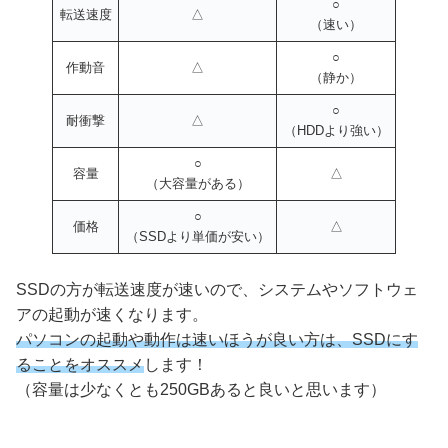
○
転送速度
△
（速い）
○
作動音
△
（静か）
○
耐衝撃
△
（HDDより強い）
○
容量
△
（大容量がある）
○
価格
△
（SSDより単価が安い）
SSDの方が転送速度が速いので、システムやソフトウェ
アの起動が速くなります。
パソコンの起動や動作は速いほうが良い方は、SSDにす
ることをオススメ
します！
（容量は少なくとも250GBあると良いと思います）