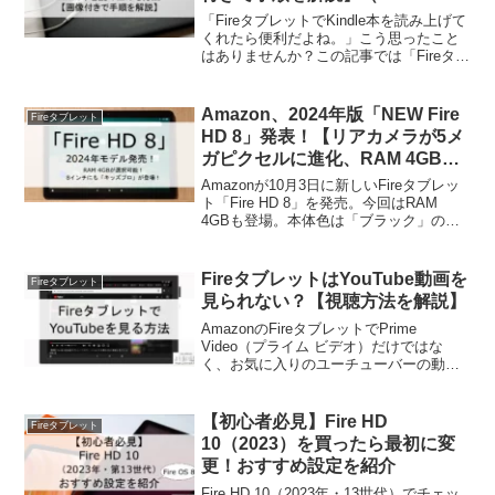
プリでの読書補助機能」を使用）
「FireタブレットでKindle本を読み上げて
くれたら便利だよね。」こう思ったこと
はありませんか？この記事では「Fireタブ
レットを使ったKindle本の読み上げ」の
メリットやデメリット、設定手順につい
てお伝えします。耳を使った「聴く」読
Amazon、2024年版「NEW Fire
Fireタブレット
書を試してみたい人は必見です。
HD 8」発表！【リアカメラが5メ
ガピクセルに進化、RAM 4GBも
登場！】10月3日発売│リリース
Amazonが10月3日に新しいFireタブレッ
情報
ト「Fire HD 8」を発売。今回はRAM
4GBも登場。本体色は「ブラック」のみ
です。子ども向けの「キッズモデル」と
「キッズプロ」もあります。
FireタブレットはYouTube動画を
Fireタブレット
見られない？【視聴方法を解説】
AmazonのFireタブレットでPrime
Video（プライム ビデオ）だけではな
く、お気に入りのユーチューバーの動画
も見られたら嬉しいですよね。この記事
ではFireタブレットでのYouTube動画を視
聴する方法を解説します。
【初心者必見】Fire HD
Fireタブレット
10（2023）を買ったら最初に変
更！おすすめ設定を紹介
Fire HD 10（2023年・13世代）でチェッ