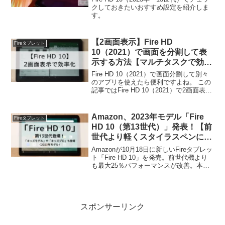
クしておきたいおすすめ設定を紹介しま
す。
【2画面表示】Fire HD
Fireタブレット
10（2021）で画面を分割して表
示する方法【マルチタスクで効率
化】
Fire HD 10（2021）で画面分割して別々
のアプリを使えたら便利ですよね。 この
記事ではFire HD 10（2021）で2画面表示
する方法や表示アプリの変更方法を解説
します。Fire HD 10（2021）をもっと活
用したい人は必見です。
Amazon、2023年モデル「Fire
Fireタブレット
HD 10（第13世代）」発表！【前
世代より軽くスタイラスペンにも
対応】│リリース情報
Amazonが10月18日に新しいFireタブレッ
ト「Fire HD 10」を発売。前世代機より
も最大25％パフォーマンスが改善。本体
色は「ブラック」「パープル」「ブル
ー」の3種類。ペアリング不要のMade for
Amazon認定スタイラスペンにも対応しま
した。
スポンサーリンク