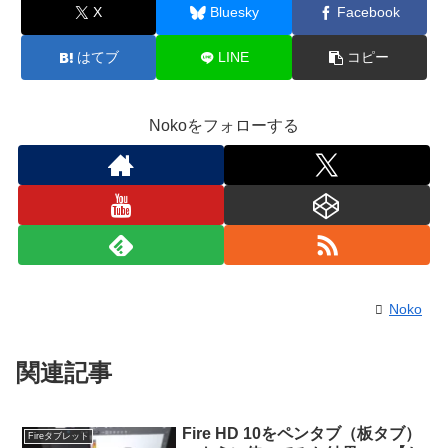
Echo Dotとドラえもんスタンドのセッ
X
Bluesky
Facebook
トを買いました〜♡かわいすぎる〜！！
はてブ
LINE
コピー
「アレクサ！ドラえもん時報！」と言う
と、ドラえもんの声で時刻に加えて何か
Nokoをフォローする
一言喋ってくれるの♡
朝、会社に行く前にドラちゃんの声をき
くとルンルン♫な気分で出かけられるマ
ジック！笑
pic.twitter.com/UDuaja5UOQ
— みーこ@2027S (@miico315miico)
Noko
September 12, 2023
関連記事
Fire HD 10をペンタブ（板タブ）
先日我が家に来たドラえもん時報付きの
Fireタブレット