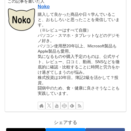
この記事を書いた人
っていたのですが、実はめちゃくちゃ軽
Noko
いです！129.3kgはなく、ドラえもんだ
購入して良かった商品や日々学んでいるこ
けならたったの「264g」！軽い！軽す
と、おもしろいと思ったことを発信していま
ぎる…！
す。
（※レビューはすべて自腹）
風が吹けば飛ぶくらい軽いので、ずっし
パソコン・スマホ・タブレットなどのデジモ
りドラが欲しい人にはおすすめしません
ノ好き。
パソコン使用歴20年以上、Microsoft製品も
❌
Apple製品も愛用。
気になるものや購入予定のものは、公式サイ
アマゾンの箱っぽい部分を入れても
ト、レビュー、口コミ、動画、SNSなどを徹
底的に確認・比較することに時間と労力をか
「328g」でした！
け過ぎてしまうのが悩み。
pic.twitter.com/4jM0dQUZop
株式投資は10年目。簿記2級を活かして？投
資。
闘病中のため、食・健康に良さそうなことも
— 押入れの人 (@in_oshiire)
September
実践しています。
11, 2023
シェアする
日々頑張っている自分へのご褒美に