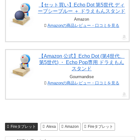
【セット買い】Echo Dot 第5世代 ディ
ープシーブルー ＋ ドラえもんスタンド
直近で買ったドラえもんグッズ紹介①
Amazon
Amazonの商品レビュー・口コミを見る
アマゾンエコードット(amazon echo
dot)ドラえもんスタンド
丸いとかわいいなと思って、エコードッ
【Amazon 公式】Echo Dot (第4世代、
トを選びました！
第5世代) ・ Echo Pop専用 ドラえもん
ドラえもんの造形も中々よく、かわいら
スタンド
しい丸みがたまらない一品です。
Gourmandise
pic.twitter.com/dNiSrZYPAr
Amazonの商品レビュー・口コミを見る
— 押入れの人 (@in_oshiire)
September
11, 2023
Fireタブレット
Alexa
Amazon
Fireタブレット
重みのあるフィギュアがついていると思