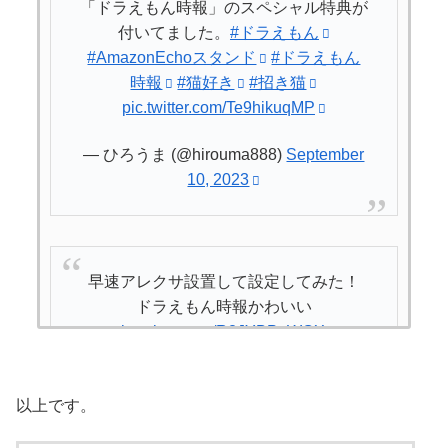
「ドラえもん時報」のスペシャル特典が
付いてました。
#ドラえもん
#AmazonEchoスタンド
#ドラえもん
時報
#猫好き
#招き猫
pic.twitter.com/Te9hikuqMP
— ひろうま (@hirouma888)
September
10, 2023
早速アレクサ設置して設定してみた！
ドラえもん時報かわいい
pic.twitter.com/R2JYBPpWOX
— から＠れもん🍋 (@kr96_m)
September 11, 2023
以上です。