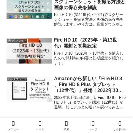
スクリーンショットを撮る方法と
画像の保存先を解説
Fire HD 10 (第11世代・2021)でスクリー
ンショットを撮る方法と画像の保存先を
解説します。やり方は、音量ダウンボタ
ンと電源ボタンの長押し、または電源ボ
タンを長押し→「スクリーンショット」
をタップでスクショできます。保存場所
Fire HD 10（2023年・第13世
Fireタブレット
は「Screenshots」フォルダ内。
代）開封と初期設定
Fire HD 10（2023年・13世代）を購入し
たので開封時の内容と初期設定を紹介し
ます。
Amazonから新しい「Fire HD 8
Fireタブレット
、Fire HD 8 Plus タブレット
（12世代）」登場！2022年10月
19日発売、前モデルとの違いは？
2022年10月19日に新しいFire HD 8 、Fire
HD 8 Plus タブレット端末（12世代）が
登場。前モデルとの違いを調べてみまし
た。
メニュー
ホーム
検索
トップ
サイドバー
スポンサーリンク