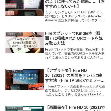
のように使ってみた結果……【お
Amazon echo かわよいンダ
すすめしないかも】
pic.twitter.com/lNvl8GHNJN
ミラーリングしたFire HD 10（2023年・
第13世代）とスタイラスペン (Made for
Amazon 認定取得)を使ってペンタブ（板
— 回転Gel (@naku2neck)
September
タブ）化に挑戦。記録記事です。結果
15, 2023
は……遅延が気になってうまく描けそう
にないので、おすすめしません。
FireタブレットでKindle本（画
Fireタブレット
面）に掲載されたQRコードを読
み取る方法
Fireタブレットで電子書籍（Kindle本）を
読んでいて、書籍内のQRコードを読み取
れずに困ったことってありませんか？こ
の記事ではireタブレットでKindle本を読
んでいるときに表示された画面内のQRコ
ードの読み取り方についてお伝えしま
【アプリ不要】Fire HD
Fireタブレット
す。
10（2023）の画面をテレビに映
す方法（Fire TV Stickでミラーリ
ング）【1分で完了】
「Fireタブレットの画面をもっと大きな画
面で見たい。テレビに映し出したい。」
と思ったことはありませんか？Fire TV
Stickと接続したテレビがあれば解決しま
す。この記事では、Fire TV Stickを使っ
てFireタブレットを大画面で見る方法を解
【画面保存】Fire HD 10 (2021)で
Fireタブレット
説します。