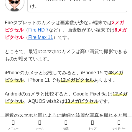
け。
Fireタブレットのカメラは画素数が少ない端末では
2メガ
ピクセル
（
Fire HD 7
など）、画素数が多い端末では
8メガ
ピクセル
（
Fire Max 11
）です。
ところで、最近のスマホのカメラは高い画質で撮影できる
ものが増えています。
iPhoneのカメラと比較してみると、iPhone 15 で
48メガ
ピクセル
、iPhone 11 でも
12メガピクセル
あります。
Androidのカメラと比較すると、Google Pixel 6a は
12メガ
ピクセル
、AQUOS wish2 は
13メガピクセル
です。
最近のスマホと同じように繊細で綺麗な写真を撮れると思
っているとがっかりするかもしれませんね。
メニュー
ホーム
検索
トップ
サイドバー